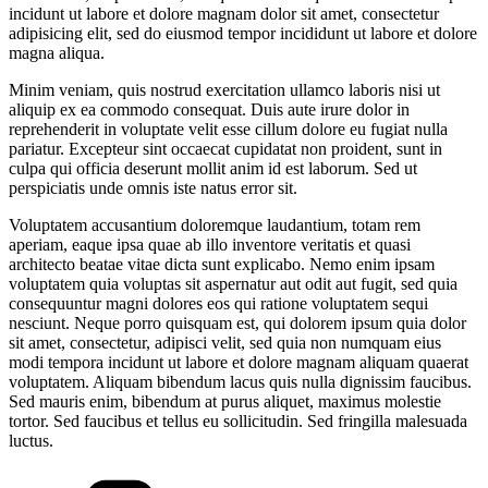
incidunt ut labore et dolore magnam dolor sit amet, consectetur
adipisicing elit, sed do eiusmod tempor incididunt ut labore et dolore
magna aliqua.
Minim veniam, quis nostrud exercitation ullamco laboris nisi ut
aliquip ex ea commodo consequat. Duis aute irure dolor in
reprehenderit in voluptate velit esse cillum dolore eu fugiat nulla
pariatur. Excepteur sint occaecat cupidatat non proident, sunt in
culpa qui officia deserunt mollit anim id est laborum. Sed ut
perspiciatis unde omnis iste natus error sit.
Voluptatem accusantium doloremque laudantium, totam rem
aperiam, eaque ipsa quae ab illo inventore veritatis et quasi
architecto beatae vitae dicta sunt explicabo. Nemo enim ipsam
voluptatem quia voluptas sit aspernatur aut odit aut fugit, sed quia
consequuntur magni dolores eos qui ratione voluptatem sequi
nesciunt. Neque porro quisquam est, qui dolorem ipsum quia dolor
sit amet, consectetur, adipisci velit, sed quia non numquam eius
modi tempora incidunt ut labore et dolore magnam aliquam quaerat
voluptatem. Aliquam bibendum lacus quis nulla dignissim faucibus.
Sed mauris enim, bibendum at purus aliquet, maximus molestie
tortor. Sed faucibus et tellus eu sollicitudin. Sed fringilla malesuada
luctus.
Categories