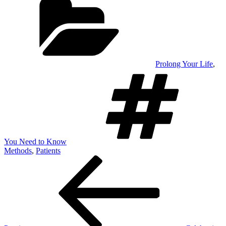
Prolong Your Life
,
Ta
You Need to Know
Methods
,
Patients
Post
Previous
Post
navigation