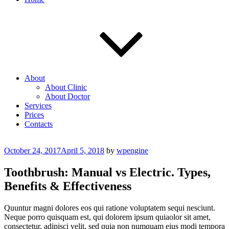
About
About Clinic
About Doctor
Services
Prices
Contacts
Posted
October 24, 2017
April 5, 2018
by
wpengine
on
Toothbrush: Manual vs Electric. Types,
Benefits & Effectiveness
Quuntur magni dolores eos qui ratione voluptatem sequi nesciunt.
Neque porro quisquam est, qui dolorem ipsum quiaolor sit amet,
consectetur, adipisci velit, sed quia non numquam eius modi tempora