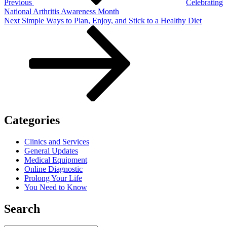
Previous
Celebrating
National Arthritis Awareness Month
Next
Next
Simple Ways to Plan, Enjoy, and Stick to a Healthy Diet
Post
Categories
Clinics and Services
General Updates
Medical Equipment
Online Diagnostic
Prolong Your Life
You Need to Know
Search