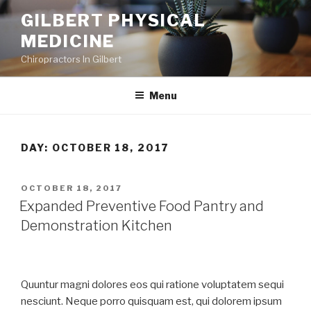
Skip
GILBERT PHYSICAL
to
MEDICINE
content
Chiropractors In Gilbert
Menu
DAY:
OCTOBER 18, 2017
POSTED
OCTOBER 18, 2017
ON
Expanded Preventive Food Pantry and
Demonstration Kitchen
Quuntur magni dolores eos qui ratione voluptatem sequi
nesciunt. Neque porro quisquam est, qui dolorem ipsum